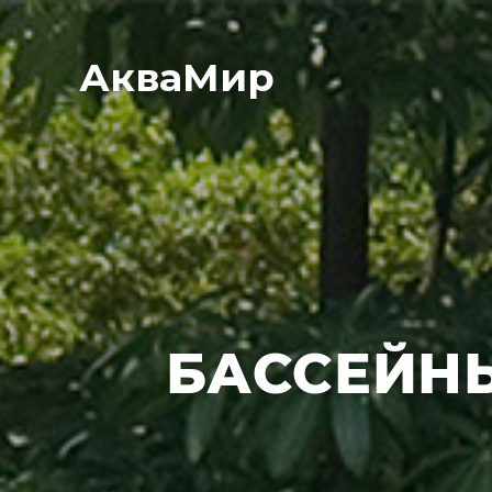
АкваМир
БАССЕЙНЫ