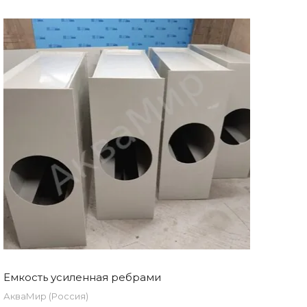
Емкость усиленная ребрами
АкваМир (Россия)