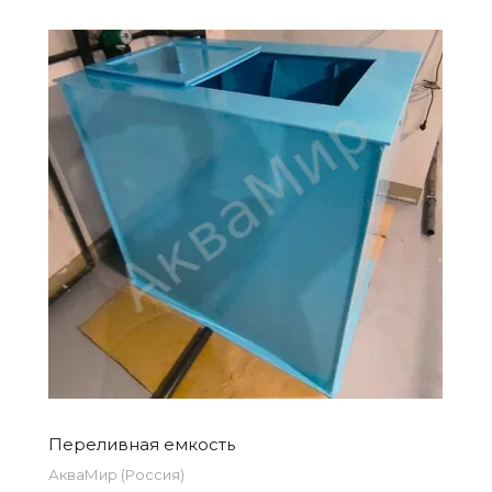
Переливная емкость
АкваМир (Россия)